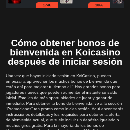
174€
186€
Cómo obtener bonos de
bienvenida en Koicasino
después de iniciar sesión
Una vez que hayas iniciado sesión en KoiCasino, puedes
empezar a aprovechar los muchos bonos de bienvenida que
están ahí para mejorar tu tiempo allí. Hay grandes bonos para
jugadores nuevos que pueden aumentar al instante su saldo
inicial. Esto les da más oportunidades de jugar y ganar de
inmediato. Para obtener tu bono de bienvenida, ve a la sección
"Promociones" tan pronto como inicies sesión. Aquí encontrarás
instrucciones detalladas y los requisitos para obtener la oferta
de bienvenida actual, que suele incluir un depósito igualado o
muchos giros gratis. Para la mayoría de los bonos de