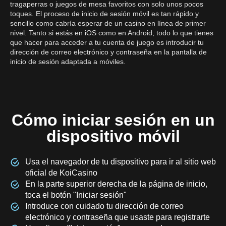
tragaperras o juegos de mesa favoritos con solo unos pocos
toques. El proceso de inicio de sesión móvil es tan rápido y
sencillo como cabría esperar de un casino en línea de primer
nivel. Tanto si estás en iOS como en Android, todo lo que tienes
que hacer para acceder a tu cuenta de juego es introducir tu
dirección de correo electrónico y contraseña en la pantalla de
inicio de sesión adaptada a móviles.
Cómo iniciar sesión en un
dispositivo móvil
Usa el navegador de tu dispositivo para ir al sitio web
oficial de KoiCasino
En la parte superior derecha de la página de inicio,
toca el botón "Iniciar sesión"
Introduce con cuidado tu dirección de correo
electrónico y contraseña que usaste para registrarte