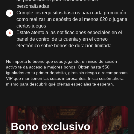
personalizadas
Cumple los requisitos básicos para cada promoción,
como realizar un depósito de al menos €20 o jugar a
ciertos juegos
Estate atento a las notificaciones especiales en el
panel de control de tu cuenta y en el correo
electrónico sobre bonos de duración limitada
No importa lo bueno que seas jugando, un inicio de sesión
activo te da acceso a mejores bonos. Obtén hasta €50
igualados en tu primer depósito, giros sin riesgo o recompensas
VIP que mantienen las cosas interesantes. Inicia sesión ahora
mismo para descubrir qué ofertas especiales te esperan.
Bono exclusivo