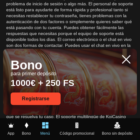
problema de inicio de sesión o algo más. El personal de soporte
está listo para ayudarte de forma rápida y profesional tanto si
necesitas restablecer tu contraseña, tienes problemas con la
autenticación de dos factores o simplemente quieres saber qué
está pasando con tu cuenta. Puedes obtener fácilmente las
respuestas que necesitas porque el equipo de soporte está
disponible todos los días. El correo electrónico o el chat en vivo
son dos formas de contactar. Puedes usar el chat en vivo en la
página principal, y suele ser la forma más rápida de contactar
con un representante. Un correo electrónico es una forma
Bono
exhaustiva y fiable de contactar con alguien sobre preguntas
más detalladas o por escrito. Puedes hablar con un
para primer depósito
representante del servicio de atención al cliente de inmediato
1000€ + 250 FS
haciendo clic en el botón "Soporte" o "Chat en vivo" en el sitio
web de KoiCasino. También puedes enviar un correo electrónico
al soporte si necesitas enviar archivos adjuntos o tienes una
Registrarse
pregunta complicada sobre tu cuenta, verificación o saldo de €.
Puedes esperar instrucciones claras paso a paso para
problemas de acceso a la cuenta y seguimiento personal hasta
que se resuelva tu caso. El soporte multilingüe de KoiCasino
garantiza que todos los jugadores, independientemente de su
español, se sientan bienvenidos y comprendidos en cada paso
App
Bono
Menú
Código promocional
Bono sin depósito
del proceso de inicio de sesión. Los jugadores pueden iniciar el