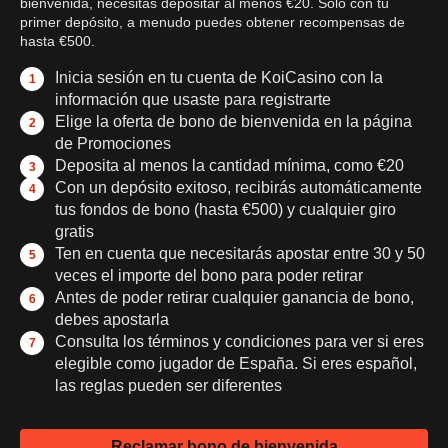
bienvenida, necesitas depositar al menos €20. Solo con tu
primer depósito, a menudo puedes obtener recompensas de
hasta €500.
Inicia sesión en tu cuenta de KoiCasino con la
información que usaste para registrarte
Elige la oferta de bono de bienvenida en la página
de Promociones
Deposita al menos la cantidad mínima, como €20
Con un depósito exitoso, recibirás automáticamente
tus fondos de bono (hasta €500) y cualquier giro
gratis
Ten en cuenta que necesitarás apostar entre 30 y 50
veces el importe del bono para poder retirar
Antes de poder retirar cualquier ganancia de bono,
debes apostarla
Consulta los términos y condiciones para ver si eres
elegible como jugador de España. Si eres español,
las reglas pueden ser diferentes
Reclamar bono de bienvenida