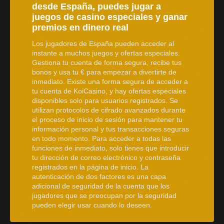
desde España, puedes jugar a
juegos de casino especiales y ganar
premios en dinero real
Los jugadores de España pueden acceder al
instante a muchos juegos y ofertas especiales.
Gestiona tu cuenta de forma segura, recibe tus
bonos y usa tu € para empezar a divertirte de
inmediato. Existe una forma segura de acceder a
tu cuenta de KoiCasino, y hay ofertas especiales
disponibles solo para usuarios registrados. Se
utilizan protocolos de cifrado avanzados durante
el proceso de inicio de sesión para mantener tu
información personal y tus transacciones seguras
en todo momento. Para acceder a todas las
funciones de inmediato, solo tienes que introducir
tu dirección de correo electrónico y contraseña
registrados en la página de inicio. La
autenticación de dos factores es una capa
adicional de seguridad de la cuenta que los
jugadores que se preocupan por la seguridad
pueden elegir usar cuando lo deseen.