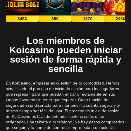
345€
65€
167€
246€
Los miembros de
Koicasino pueden iniciar
sesión de forma rápida y
sencilla
En KoiCasino, empezar es cuestión de tu comodidad. Hemos
simplificado el proceso de inicio de sesión para los jugadores
que regresan para que puedan entrar directamente en sus
juegos favoritos sin tener que esperar. Cada función de
seguridad está diseñada para mantener tu cuenta segura y al
mismo tiempo ser fácil de usar. El proceso de inicio de sesión
de KoiCasino es fácil de entender tanto si estás en un
ordenador, una tableta o tu teléfono. No hay pasos complicados
que seguir, y tu panel de control siempre está a un solo clic.