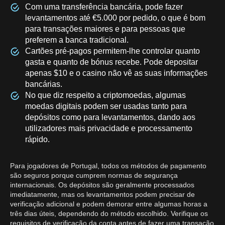
Com uma transferência bancária, pode fazer
levantamentos até €5.000 por pedido, o que é bom
para transações maiores e para pessoas que
preferem a banca tradicional.
Cartões pré-pagos permitem-lhe controlar quanto
gasta e quanto de bónus recebe. Pode depositar
apenas $10 e o casino não vê as suas informações
bancárias.
No que diz respeito a criptomoedas, algumas
moedas digitais podem ser usadas tanto para
depósitos como para levantamentos, dando aos
utilizadores mais privacidade e processamento
rápido.
Para jogadores de Portugal, todos os métodos de pagamento
são seguros porque cumprem normas de segurança
internacionais. Os depósitos são geralmente processados
imediatamente, mas os levantamentos podem precisar de
verificação adicional e podem demorar entre algumas horas a
três dias úteis, dependendo do método escolhido. Verifique os
requisitos de verificação da conta antes de fazer uma transação