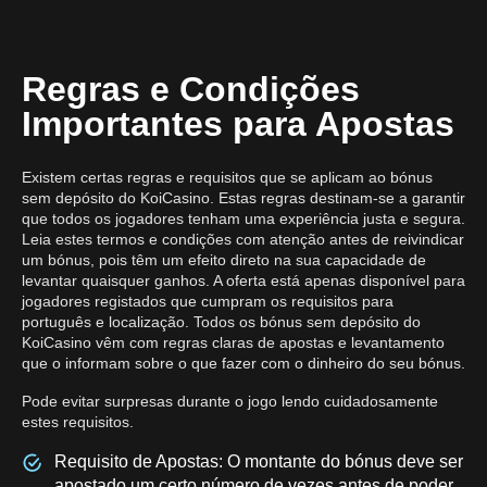
Regras e Condições
Importantes para Apostas
Existem certas regras e requisitos que se aplicam ao bónus
sem depósito do KoiCasino. Estas regras destinam-se a garantir
que todos os jogadores tenham uma experiência justa e segura.
Leia estes termos e condições com atenção antes de reivindicar
um bónus, pois têm um efeito direto na sua capacidade de
levantar quaisquer ganhos. A oferta está apenas disponível para
jogadores registados que cumpram os requisitos para
português e localização. Todos os bónus sem depósito do
KoiCasino vêm com regras claras de apostas e levantamento
que o informam sobre o que fazer com o dinheiro do seu bónus.
Pode evitar surpresas durante o jogo lendo cuidadosamente
estes requisitos.
Requisito de Apostas: O montante do bónus deve ser
apostado um certo número de vezes antes de poder