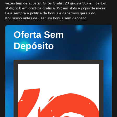
vezes tem de apostar. Giros Grátis: 20 giros a 30x em certos
slots; $10 em créditos grátis a 35x em slots e jogos de mesa;
Leia sempre a política de bónus e os termos gerais do
KoiCasino antes de usar um bónus sem depósito.
Oferta Sem
Depósito