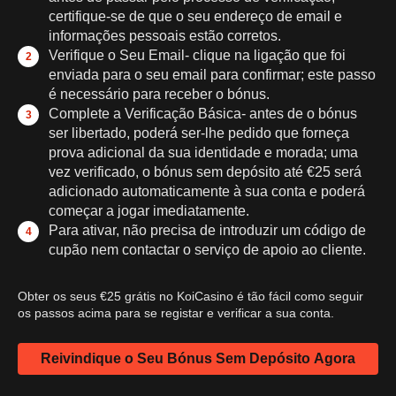
certifique-se de que o seu endereço de email e
informações pessoais estão corretos.
Verifique o Seu Email- clique na ligação que foi
enviada para o seu email para confirmar; este passo
é necessário para receber o bónus.
Complete a Verificação Básica- antes de o bónus
ser libertado, poderá ser-lhe pedido que forneça
prova adicional da sua identidade e morada; uma
vez verificado, o bónus sem depósito até €25 será
adicionado automaticamente à sua conta e poderá
começar a jogar imediatamente.
Para ativar, não precisa de introduzir um código de
cupão nem contactar o serviço de apoio ao cliente.
Obter os seus €25 grátis no KoiCasino é tão fácil como seguir
os passos acima para se registar e verificar a sua conta.
Reivindique o Seu Bónus Sem Depósito Agora