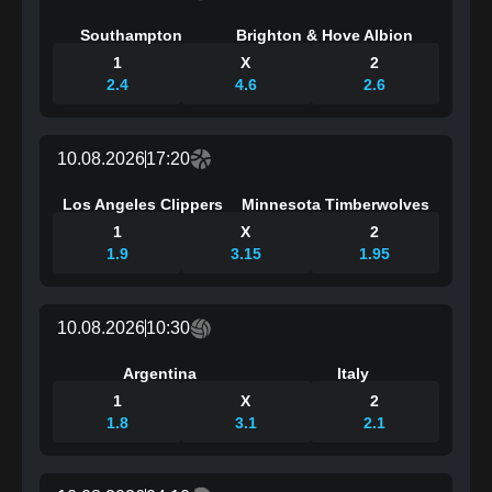
Southampton
Brighton & Hove Albion
1
X
2
2.4
4.6
2.6
10.08.2026
17:20
Los Angeles Clippers
Minnesota Timberwolves
1
X
2
1.9
3.15
1.95
10.08.2026
10:30
Argentina
Italy
1
X
2
1.8
3.1
2.1