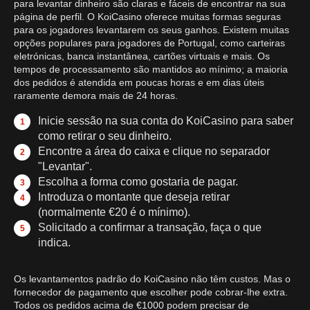
para levantar dinheiro são claras e fáceis de encontrar na sua
página de perfil. O KoiCasino oferece muitas formas seguras
para os jogadores levantarem os seus ganhos. Existem muitas
opções populares para jogadores de Portugal, como carteiras
eletrónicas, banca instantânea, cartões virtuais e mais. Os
tempos de processamento são mantidos ao mínimo; a maioria
dos pedidos é atendida em poucas horas e em dias úteis
raramente demora mais de 24 horas.
Inicie sessão na sua conta do KoiCasino para saber
como retirar o seu dinheiro.
Encontre a área do caixa e clique no separador
"Levantar".
Escolha a forma como gostaria de pagar.
Introduza o montante que deseja retirar
(normalmente €20 é o mínimo).
Solicitado a confirmar a transação, faça o que
indica.
Os levantamentos padrão do KoiCasino não têm custos. Mas o
fornecedor de pagamento que escolher pode cobrar-lhe extra.
Todos os pedidos acima de €1000 podem precisar de