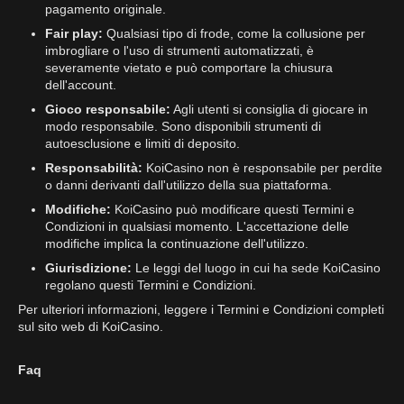
pagamento originale.
Fair play:
Qualsiasi tipo di frode, come la collusione per
imbrogliare o l'uso di strumenti automatizzati, è
severamente vietato e può comportare la chiusura
dell'account.
Gioco responsabile:
Agli utenti si consiglia di giocare in
modo responsabile. Sono disponibili strumenti di
autoesclusione e limiti di deposito.
Responsabilità:
KoiCasino non è responsabile per perdite
o danni derivanti dall'utilizzo della sua piattaforma.
Modifiche:
KoiCasino può modificare questi Termini e
Condizioni in qualsiasi momento. L'accettazione delle
modifiche implica la continuazione dell'utilizzo.
Giurisdizione:
Le leggi del luogo in cui ha sede KoiCasino
regolano questi Termini e Condizioni.
Per ulteriori informazioni, leggere i Termini e Condizioni completi
sul sito web di KoiCasino.
Faq