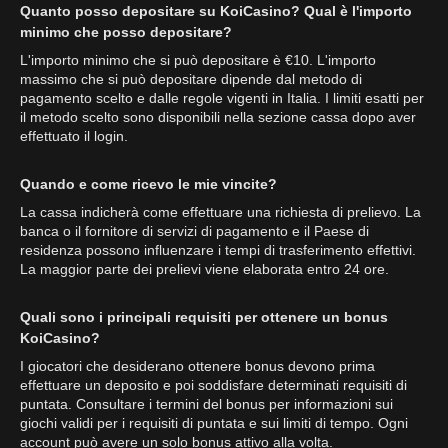
Quanto posso depositare su KoiCasino? Qual è l'importo
minimo che posso depositare?
L'importo minimo che si può depositare è €10. L'importo
massimo che si può depositare dipende dal metodo di
pagamento scelto e dalle regole vigenti in Italia. I limiti esatti per
il metodo scelto sono disponibili nella sezione cassa dopo aver
effettuato il login.
Quando e come ricevo le mie vincite?
La cassa indicherà come effettuare una richiesta di prelievo. La
banca o il fornitore di servizi di pagamento e il Paese di
residenza possono influenzare i tempi di trasferimento effettivi.
La maggior parte dei prelievi viene elaborata entro 24 ore.
Quali sono i principali requisiti per ottenere un bonus
KoiCasino?
I giocatori che desiderano ottenere bonus devono prima
effettuare un deposito e poi soddisfare determinati requisiti di
puntata. Consultare i termini del bonus per informazioni sui
giochi validi per i requisiti di puntata e sui limiti di tempo. Ogni
account può avere un solo bonus attivo alla volta.