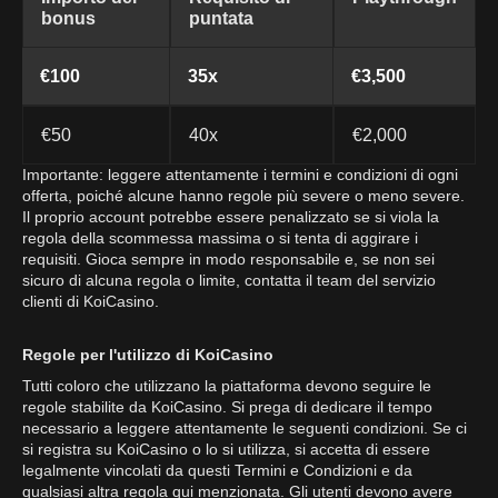
bonus
puntata
€100
35x
€3,500
€50
40x
€2,000
Importante: leggere attentamente i termini e condizioni di ogni
offerta, poiché alcune hanno regole più severe o meno severe.
Il proprio account potrebbe essere penalizzato se si viola la
regola della scommessa massima o si tenta di aggirare i
requisiti. Gioca sempre in modo responsabile e, se non sei
sicuro di alcuna regola o limite, contatta il team del servizio
clienti di KoiCasino.
Regole per l'utilizzo di KoiCasino
Tutti coloro che utilizzano la piattaforma devono seguire le
regole stabilite da KoiCasino. Si prega di dedicare il tempo
necessario a leggere attentamente le seguenti condizioni. Se ci
si registra su KoiCasino o lo si utilizza, si accetta di essere
legalmente vincolati da questi Termini e Condizioni e da
qualsiasi altra regola qui menzionata. Gli utenti devono avere