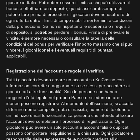
giocare in Italia. Potrebbero esserci limiti su chi può utilizzare il
bonus e effettuare un deposito, quindi assicurati sempre di
poterlo fare prima di procedere. I giocatori devono usufruire di
ogni offerta entro i limiti di tempo stabiliti nei termini e condizioni
della promozione. Se non si rispettano le scadenze o i requisiti
di deposito, si potrebbe perdere il bonus. Prima di prelevare le
vincite, è sempre necessario consultare la tabella delle
condizioni del bonus per verificare l'importo massimo che si può
vincere, i giochi idonei e i eventuali requisiti di puntata
applicabili.
Registrazione dell'account e regole di verifica
Tutti i giocatori devono creare un account su KoiCasino con
informazioni corrette e aggiornate su se stessi per accedere ai
giochi e ad altre funzionalità. Solo le persone che hanno
raggiunto l'età legale nel proprio Paese e risiedono in aree
idonee possono registrarsi. Al momento dell'iscrizione, si accetta
di fornire nome completo, data di nascita, numero di telefono e
un indirizzo email funzionante. La persona che intende utilizzare
l'account deve completare il processo di registrazione. Ogni
giocatore può avere un solo account e account falsi o duplicati
possono comportare l'espulsione o la chiusura. Ogni giocatore è
responsabile della segretezza delle proprie credenziali di