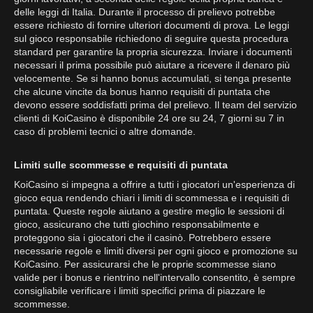
delle leggi di Italia. Durante il processo di prelievo potrebbe
essere richiesto di fornire ulteriori documenti di prova. Le leggi
sul gioco responsabile richiedono di seguire questa procedura
standard per garantire la propria sicurezza. Inviare i documenti
necessari il prima possibile può aiutare a ricevere il denaro più
velocemente. Se si hanno bonus accumulati, si tenga presente
che alcune vincite da bonus hanno requisiti di puntata che
devono essere soddisfatti prima del prelievo. Il team del servizio
clienti di KoiCasino è disponibile 24 ore su 24, 7 giorni su 7 in
caso di problemi tecnici o altre domande.
Limiti sulle scommesse e requisiti di puntata
KoiCasino si impegna a offrire a tutti i giocatori un'esperienza di
gioco equa rendendo chiari i limiti di scommessa e i requisiti di
puntata. Queste regole aiutano a gestire meglio le sessioni di
gioco, assicurano che tutti giochino responsabilmente e
proteggono sia i giocatori che il casinò. Potrebbero essere
necessarie regole e limiti diversi per ogni gioco e promozione su
KoiCasino. Per assicurarsi che le proprie scommesse siano
valide per i bonus e rientrino nell'intervallo consentito, è sempre
consigliabile verificare i limiti specifici prima di piazzare le
scommesse.