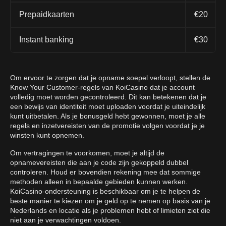
Prepaidkaarten
€20
Instant banking
€30
Om ervoor te zorgen dat je opname soepel verloopt, stellen de
Know Your Customer-regels van KoiCasino dat je account
volledig moet worden gecontroleerd. Dit kan betekenen dat je
een bewijs van identiteit moet uploaden voordat je uiteindelijk
kunt uitbetalen. Als je bonusgeld hebt gewonnen, moet je alle
regels en inzetvereisten van de promotie volgen voordat je je
winsten kunt opnemen.
Om vertragingen te voorkomen, moet je altijd de
opnamevereisten die aan je code zijn gekoppeld dubbel
controleren. Houd er bovendien rekening mee dat sommige
methoden alleen in bepaalde gebieden kunnen werken.
KoiCasino-ondersteuning is beschikbaar om je te helpen de
beste manier te kiezen om je geld op te nemen op basis van je
Nederlands en locatie als je problemen hebt of limieten ziet die
niet aan je verwachtingen voldoen.