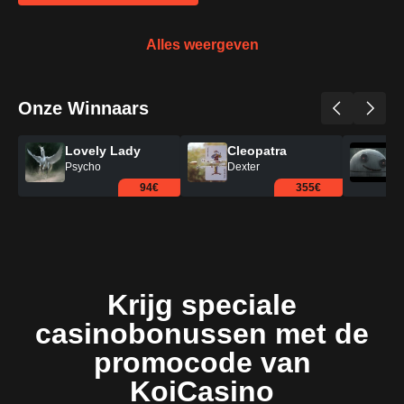
Alles weergeven
Onze Winnaars
Lovely Lady
Cleopatra
C
Psycho
Dexter
Lit
94€
355€
Krijg speciale
casinobonussen met de
promocode van
KoiCasino