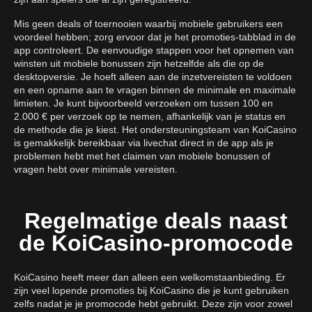
Mis geen deals of toernooien waarbij mobiele gebruikers een
voordeel hebben; zorg ervoor dat je het promoties-tabblad in de
app controleert. De eenvoudige stappen voor het opnemen van
winsten uit mobiele bonussen zijn hetzelfde als die op de
desktopversie. Je hoeft alleen aan de inzetvereisten te voldoen
en een opname aan te vragen binnen de minimale en maximale
limieten. Je kunt bijvoorbeeld verzoeken om tussen 100 en
2.000 € per verzoek op te nemen, afhankelijk van je status en
de methode die je kiest. Het ondersteuningsteam van KoiCasino
is gemakkelijk bereikbaar via livechat direct in de app als je
problemen hebt met het claimen van mobiele bonussen of
vragen hebt over minimale vereisten.
Regelmatige deals naast
de KoiCasino-promocode
KoiCasino heeft meer dan alleen een welkomstaanbieding. Er
zijn veel lopende promoties bij KoiCasino die je kunt gebruiken
zelfs nadat je je promocode hebt gebruikt. Deze zijn voor zowel