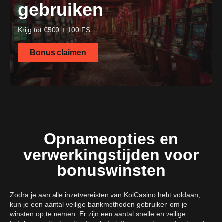
gebruiken
Krijg tot €500 + 100 FS
Bonus claimen
Opnameopties en
verwerkingstijden voor
bonuswinsten
Zodra je aan alle inzetvereisten van KoiCasino hebt voldaan,
kun je een aantal veilige bankmethoden gebruiken om je
winsten op te nemen. Er zijn een aantal snelle en veilige