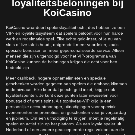
loyaliteitsbeloningen bij
KoiCasino
KoiCasino waardeert spelersloyaliteit echt, dus hebben ze een
VIP- en loyaliteitssysteem dat spelers beloont voor hun harde
werk en regelmatige spel. Elke echte geld-inzet, of je nu van
slots of live tafels houdt, ontgrendelt meer voordelen, zoals
speciale bonussen en meer gepersonaliseerde service. Alleen
mensen die zijn uitgenodigd voor het VIP-programma van
KoiCasino kunnen de beloningen krijgen die echt voor hen
bedoeld zijn.
Meer cashback, hogere opnamelimieten en speciale
geschenken worden gegeven aan spelers die omhoog klimmen
in de niveaus. Elke keer dat je echt geld inzet, krijg je ook
loyaliteitspunten. Je kunt deze punten later inwisselen voor
bonusgeld of gratis spins. Als topniveau-VIP krijg je een
persoonlijke accountmanager, uitnodigingen voor speciale
evenementen en promoties, en geschenken voor je verjaardag
en jubileum. Om een uitnodiging te krijgen, moet je regelmatig
spelen en actief zijn op het platform. Als een loyale speler uit
Nederland of een andere geaccepteerde regio voldoet aan de