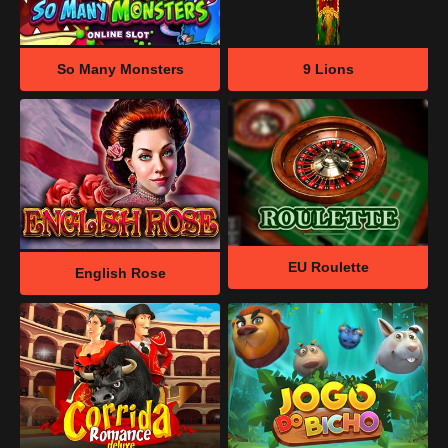
So Many Monsters
White Rabbit Microgaming
EU Roulette
English Rose