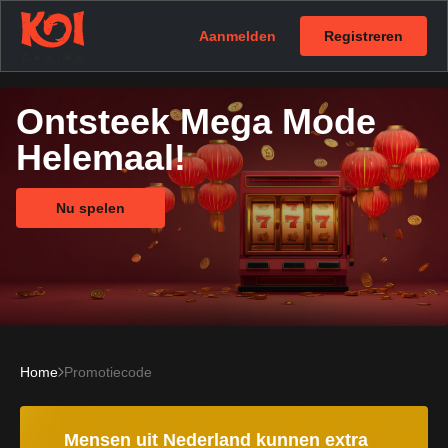
Aanmelden
Registreren
Ontsteek Mega Mode
Helemaal!
Nu spelen
Home
Promotiecode
Mensen uit Nederland kunnen extra