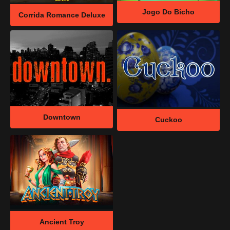
Jogo Do Bicho
Corrida Romance Deluxe
Downtown
Cuckoo
Ancient Troy