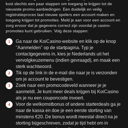
kost slechts een paar stappen om toegang te krijgen tot de
nieuwste promo-aanbiedingen. Een duidelijk en veilig
registratieproces laat nieuwe spelers een account maken en
toegang krijgen tot promoties. Meld je aan voor een account en
zorg ervoor dat je gegevens correct zijn voordat je casino-
promoties kunt gebruiken. Volg deze stappen:
Ga naar de KoiCasino-website en klik op de knop
"Aanmelden" op de startpagina. Typ je
contactgegevens in, kies je Nederlands uit het
vervolgkeuzemenu (indien gevraagd), en maak een
sterk wachtwoord.
Tik op de link in de e-mail die naar je is verzonden
om je account te bevestigen.
Zoek naar een promocodeveld wanneer je je
aanmeldt. Je kunt meer deals krijgen bij KoiCasino
als je nu een couponcode invoert.
Voor de welkomstbonus of andere starterdeals ga je
naar de kassa en doe je een eerste storting van
minstens €20. De bonus wordt meestal direct na je
storting bijgeschreven, zodat je tijd hebt om in