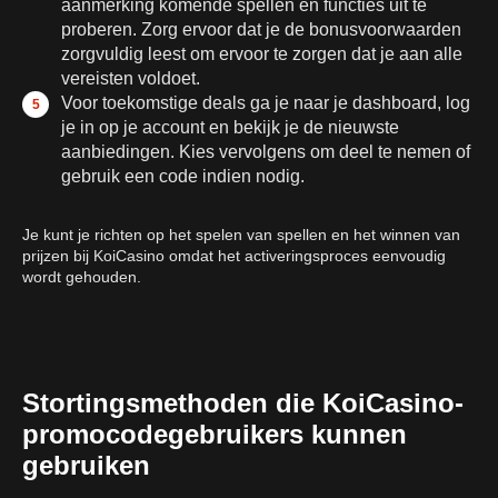
aanmerking komende spellen en functies uit te
proberen. Zorg ervoor dat je de bonusvoorwaarden
zorgvuldig leest om ervoor te zorgen dat je aan alle
vereisten voldoet.
Voor toekomstige deals ga je naar je dashboard, log
je in op je account en bekijk je de nieuwste
aanbiedingen. Kies vervolgens om deel te nemen of
gebruik een code indien nodig.
Je kunt je richten op het spelen van spellen en het winnen van
prijzen bij KoiCasino omdat het activeringsproces eenvoudig
wordt gehouden.
Stortingsmethoden die KoiCasino-
promocodegebruikers kunnen
gebruiken