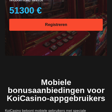
51300 €
Registreren
Mobiele
bonusaanbiedingen voor
KoiCasino-appgebruikers
KoiCasino beloont mobiele gebruikers met speciale