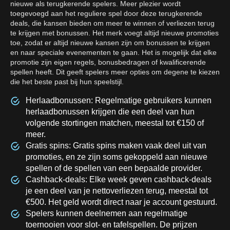
nieuwe als terugkerende spelers. Meer plezier wordt
toegevoegd aan het reguliere spel door deze terugkerende
deals, die kansen bieden om meer te winnen of verliezen terug
te krijgen met bonussen. Het merk voegt altijd nieuwe promoties
toe, zodat er altijd nieuwe kansen zijn om bonussen te krijgen
en naar speciale evenementen te gaan. Het is mogelijk dat elke
promotie zijn eigen regels, bonusbedragen of kwalificerende
spellen heeft. Dit geeft spelers meer opties om degene te kiezen
die het beste past bij hun speelstijl.
Herlaadbonussen: Regelmatige gebruikers kunnen
herlaadbonussen krijgen die een deel van hun
volgende stortingen matchen, meestal tot €150 of
meer.
Gratis spins: Gratis spins maken vaak deel uit van
promoties, en ze zijn soms gekoppeld aan nieuwe
spellen of de spellen van een bepaalde provider.
Cashback-deals: Elke week geven cashback-deals
je een deel van je nettoverliezen terug, meestal tot
€500. Het geld wordt direct naar je account gestuurd.
Spelers kunnen deelnemen aan regelmatige
toernooien voor slot- en tafelspellen. De prijzen