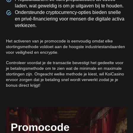
laden, wat geweldig is om je uitgaven bij te houden.
Ondersteunde cryptocurrency-opties bieden snelle
en privé-financiering voor mensen die digitale activa
verkiezen.
Het activeren van je promocode is eenvoudig omdat elke
stortingsmethode voldoet aan de hoogste industriestandaarden
voor veiligheid en encryptie.
Controleer voordat je de transactie bevestigt het gedeelte voor
je betalingsmethode om te zien wat de minimale en maximale
stortingen zijn. Ongeacht welke methode je kiest, wil KoiCasino
ervoor zorgen dat je betaling snel wordt verwerkt zodat je je
bonus direct krijgt!
Promocode