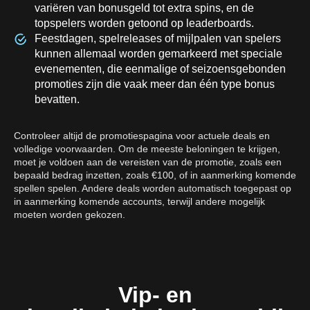
variëren van bonusgeld tot extra spins, en de
topspelers worden getoond op leaderboards.
Feestdagen, spelreleases of mijlpalen van spelers
kunnen allemaal worden gemarkeerd met speciale
evenementen, die eenmalige of seizoensgebonden
promoties zijn die vaak meer dan één type bonus
bevatten.
Controleer altijd de promotiespagina voor actuele deals en
volledige voorwaarden. Om de meeste beloningen te krijgen,
moet je voldoen aan de vereisten van de promotie, zoals een
bepaald bedrag inzetten, zoals €100, of in aanmerking komende
spellen spelen. Andere deals worden automatisch toegepast op
in aanmerking komende accounts, terwijl andere mogelijk
moeten worden gekozen.
Vip- en