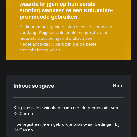
waarde krijgen op hun eerste
storting wanneer ze een KoiCasino-
promocode gebruiken
Ze kunnen ook genieten van speciale bonussen
vandaag. Krijg speciale deals en geniet van de
nieuwste aanbiedingen die alleen voor
Nederlands-gebruikers zijn die de beste
casinobeleving willen.
Inhoudsopgave
Hide
Krijg speciale casinobonussen met de promocode van
KoiCasino
Hoe registreer je en gebruik je promo-aanbiedingen bij
KoiCasino