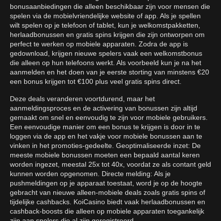
bonusaanbiedingen die alleen beschikbaar zijn voor mensen die
spelen via de mobielvriendelijke website of app. Als je spellen
wilt spelen op je telefoon of tablet, kun je welkomstpakketten,
herlaadbonussen en gratis spins krijgen die zijn ontworpen om
perfect te werken op mobiele apparaten. Zodra de app is
gedownload, krijgen nieuwe spelers vaak een welkomstbonus
die alleen op hun telefoons werkt. Als voorbeeld kun je na het
aanmelden en het doen van je eerste storting van minstens €20
een bonus krijgen tot €100 plus veel gratis spins direct.
Deze deals veranderen voortdurend, maar het
aanmeldingsproces en de activering van bonussen zijn altijd
gemaakt om snel en eenvoudig te zijn voor mobiele gebruikers.
Een eenvoudige manier om een bonus te krijgen is door in te
loggen via de app en het vakje voor mobiele bonussen aan te
vinken in het promoties-gedeelte. Geoptimaliseerde inzet: De
meeste mobiele bonussen moeten een bepaald aantal keren
worden ingezet, meestal 25x tot 40x, voordat ze als contant geld
kunnen worden opgenomen. Directe melding: Als je
pushmeldingen op je apparaat toestaat, word je op de hoogte
gebracht van nieuwe alleen-mobiele deals zoals gratis spins of
tijdelijke cashbacks. KoiCasino biedt vaak herlaadbonussen en
cashback-boosts die alleen op mobiele apparaten toegankelijk
zijn aan spelers die al zijn geregistreerd.