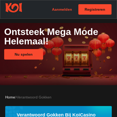
Aanmelden
Registreren
Ontsteek Mega Mode
Helemaal!
Nu spelen
Home
Verantwoord Gokken
Verantwoord Gokken Bij KoiCasino