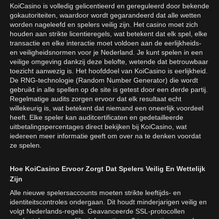
KoiCasino is volledig gelicentieerd en gereguleerd door bekende
gokautoriteiten, waardoor wordt gegarandeerd dat alle wetten
worden nageleefd en spelers veilig zijn. Het casino moet zich
houden aan strikte licentieregels, wat betekent dat elk spel, elke
transactie en elke interactie moet voldoen aan de eerlijkheids-
en veiligheidsnormen voor je Nederland. Je kunt spelen in een
veilige omgeving dankzij deze belofte, wetende dat betrouwbaar
toezicht aanwezig is. Het hoofddoel van KoiCasino is eerlijkheid.
De RNG-technologie (Random Number Generator) die wordt
gebruikt in alle spellen op de site is getest door een derde partij.
Regelmatige audits zorgen ervoor dat elk resultaat echt
willekeurig is, wat betekent dat niemand een oneerlijk voordeel
heeft. Elke speler kan auditcertificaten en gedetailleerde
uitbetalingspercentages direct bekijken bij KoiCasino, wat
iedereen meer informatie geeft om over na te denken voordat
ze spelen.
Hoe KoiCasino Ervoor Zorgt Dat Spelers Veilig En Wettelijk
Zijn
Alle nieuwe spelersaccounts moeten strikte leeftijds- en
identiteitscontroles ondergaan. Dit houdt minderjarigen veilig en
volgt Nederlands-regels. Geavanceerde SSL-protocollen