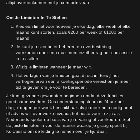
altijd overeenkomen met je comfortniveau.
Om Je Limieten In Te Stellen
Kies een limiet voor hoeveel je elke dag, elke week of elke
maand kunt storten, zoals €200 per week of €1000 per
maand.
Je kunt je risico beter beheren en overbesteding
voorkomen door een maximum inzetbedrag per spelsessie
in te stellen.
Wijzig je limieten wanneer je maar wilt.
Het verlagen van je limieten gaat direct in, terwijl het
verhogen ervan een afkoelingsperiode vereist om je meer
tijd te geven om je voor te bereiden.
Je kunt gezonde gewoonten beginnen omdat deze functies
goed samenwerken. Ons ondersteuningsteam is 24 uur per
dag, 7 dagen per week beschikbaar als je meer hulp nodig hebt
of advies wilt over welke niveaus het beste voor je zijn als
Nederlands-speler op basis van je ervaring of voorkeuren. Stel
de juiste limieten in voor de manier waarop je graag speelt bij
KoiCasino om de leiding te nemen over je tijd daar.