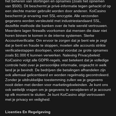
het beheren van stortingen en opnames (zoals het opnemen
van $500). Dit beschermt je privé-informatie tegen gehackt of op
een slechte manier gebruikt worden door anderen. KoiCasino
beschermt je ervaring met SSL-encryptie. Alle verzonden
gegevens worden versleuteld met industriestandaard SSL,
dezelfde methode die banken over de hele wereld vertrouwen.
Meerdere lagen firewalls voorkomen dat mensen die daar niet
horen binnen te komen in de interne systemen. Sterke
Accountverificatie: Om ervoor te zorgen dat je bent wie je zegt
dat je bent en fraude te stoppen, moeten alle accounts strikte
verificatiestappen doorlopen, vooral voordat ze grote opnames
zoals $1.000 € kunnen verwerken. Naleving Privacybeleid:
KoiCasino volgt alle GDPR-regels, wat betekent dat je volledige
controle hebt over je persoonlijke informatie, ongeacht in welk
land je je bevindt. De bedrijven die betalingen afhandelen zijn
ook allemaal gelicentieerd en worden regelmatig gecontroleerd.
Zonder je uitdrukkelijke toestemming zullen we je gegevens
nooit delen met derden voor marketingdoeleinden. Je kunt ons
ook wettelijk vragen om je gegevens te verwijderen of je account
op elk moment te sluiten. Je kunt KoiCasino altijd vertrouwen
met je privacy en veiligheid.
Licenties En Regelgeving