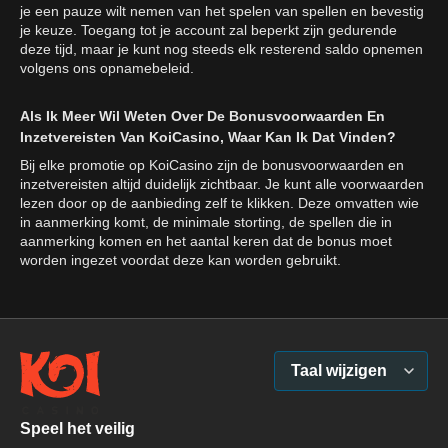
je een pauze wilt nemen van het spelen van spellen en bevestig
je keuze. Toegang tot je account zal beperkt zijn gedurende
deze tijd, maar je kunt nog steeds elk resterend saldo opnemen
volgens ons opnamebeleid.
Als Ik Meer Wil Weten Over De Bonusvoorwaarden En
Inzetvereisten Van KoiCasino, Waar Kan Ik Dat Vinden?
Bij elke promotie op KoiCasino zijn de bonusvoorwaarden en
inzetvereisten altijd duidelijk zichtbaar. Je kunt alle voorwaarden
lezen door op de aanbieding zelf te klikken. Deze omvatten wie
in aanmerking komt, de minimale storting, de spellen die in
aanmerking komen en het aantal keren dat de bonus moet
worden ingezet voordat deze kan worden gebruikt.
Taal wijzigen
Speel het veilig