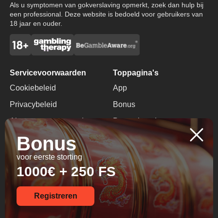
Als u symptomen van gokverslaving opmerkt, zoek dan hulp bij
een professional. Deze website is bedoeld voor gebruikers van
18 jaar en ouder.
Servicevoorwaarden
Toppagina's
Cookiebeleid
App
Privacybeleid
Bonus
Algemene voorwaarden
Promotiecode
Bonus
Verantwoord Gokken
Geen Stortingsbonus
voor eerste storting
Contacten
1000€ + 250 FS
+356 23 581127
info@koicasino.io
Registreren
© 2026 All Rights
Reserved.