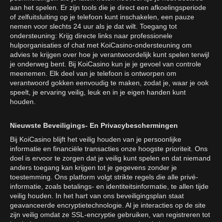
aan het spelen. Er zijn tools die je direct een afkoelingsperiode
of zelfuitsluiting op je telefoon kunt inschakelen, een pauze
nemen voor slechts 24 uur als je dat wilt. Toegang tot
ondersteuning: Krijg directe links naar professionele
hulporganisaties of chat met KoiCasino-ondersteuning om
advies te krijgen over hoe je verantwoordelijk kunt spelen terwijl
je onderweg bent. Bij KoiCasino kun je je gevoel van controle
meenemen. Elk deel van je telefoon is ontworpen om
verantwoord gokken eenvoudig te maken, zodat je, waar je ook
speelt, je ervaring veilig, leuk en in je eigen handen kunt
houden.
Nieuwste Beveiligings- En Privacybeschermingen
Bij KoiCasino blijft het veilig houden van je persoonlijke
informatie en financiële transacties onze hoogste prioriteit. Ons
doel is ervoor te zorgen dat je veilig kunt spelen en dat niemand
anders toegang kan krijgen tot je gegevens zonder je
toestemming. Ons platform volgt strikte regels die alle privé-
informatie, zoals betalings- en identiteitsinformatie, te allen tijde
veilig houden. In het hart van ons beveiligingsplan staat
geavanceerde encryptietechnologie. Al je interacties op de site
zijn veilig omdat ze SSL-encryptie gebruiken, van registreren tot